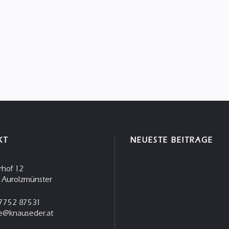
KT
NEUESTE BEITRÄGE
rhof 12
 Aurolzmünster
7752 87531
ce@knauseder.at